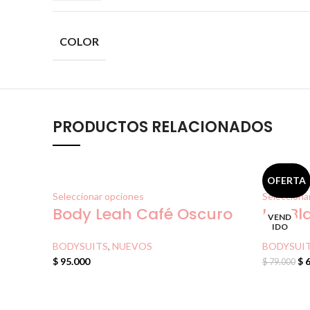
COLOR
PRODUCTOS RELACIONADOS
OFERTA
Seleccionar opciones
Selecciona
Body Leah Café Oscuro
Iris B
VEND
IDO
BODYSUITS
,
NUEVOS
BODYSUI
$
95.000
$
6
$
79.000