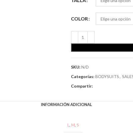
TALLA
COLOR
SKU:
N/D
Categorías:
BODYSUITS
,
SALE
Compartir:
INFORMACIÓN ADICIONAL
L
,
M
,
S