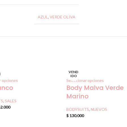
AZUL
,
VERDE OLIVA
VEND
IDO
r opciones
Seleccionar opciones
lanco
Body Malva Verde
Marino
TS
,
SALES
2.000
BODYSUITS
,
NUEVOS
$
130.000