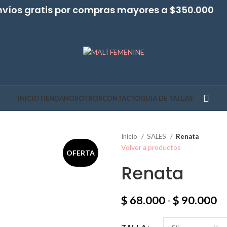
nvíos gratis por compras mayores a $350.000
INICIO
TIENDA
NOSOTROS
CONTACTO
GUÍA DE TALLAS
Inicio
SALES
Renata
Volver a productos
OFERTA
Renata
$
68.000
-
$
90.000