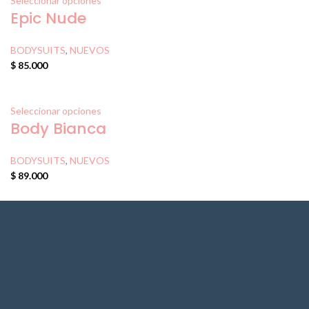
Seleccionar opciones
Epic Nude
BODYSUITS
,
NUEVOS
$
85.000
Seleccionar opciones
Body Bianca
BODYSUITS
,
NUEVOS
$
89.000