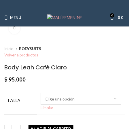
0
MENÚ
$
0
Click para agrandar
Inicio
BODYSUITS
Volver a productos
Body Leah Café Claro
$
95.000
TALLA
Limpiar
AÑADIR AL CARRITO